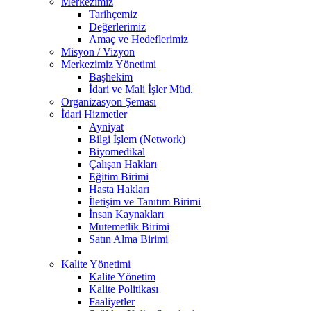
Merkezimiz
Tarihçemiz
Değerlerimiz
Amaç ve Hedeflerimiz
Misyon / Vizyon
Merkezimiz Yönetimi
Başhekim
İdari ve Mali İşler Müd.
Organizasyon Şeması
İdari Hizmetler
Ayniyat
Bilgi İşlem (Network)
Biyomedikal
Çalışan Hakları
Eğitim Birimi
Hasta Hakları
İletişim ve Tanıtım Birimi
İnsan Kaynakları
Mutemetlik Birimi
Satın Alma Birimi
Kalite Yönetimi
Kalite Yönetim
Kalite Politikası
Faaliyetler