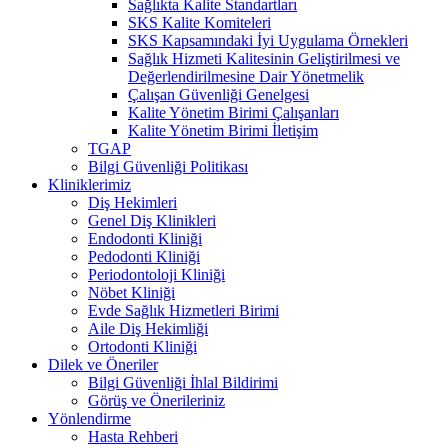
Sağlıkta Kalite Standartları
SKS Kalite Komiteleri
SKS Kapsamındaki İyi Uygulama Örnekleri
Sağlık Hizmeti Kalitesinin Geliştirilmesi ve
Değerlendirilmesine Dair Yönetmelik
Çalışan Güvenliği Genelgesi
Kalite Yönetim Birimi Çalışanları
Kalite Yönetim Birimi İletişim
TGAP
Bilgi Güvenliği Politikası
Kliniklerimiz
Diş Hekimleri
Genel Diş Klinikleri
Endodonti Kliniği
Pedodonti Kliniği
Periodontoloji Kliniği
Nöbet Kliniği
Evde Sağlık Hizmetleri Birimi
Aile Diş Hekimliği
Ortodonti Kliniği
Dilek ve Öneriler
Bilgi Güvenliği İhlal Bildirimi
Görüş ve Önerileriniz
Yönlendirme
Hasta Rehberi