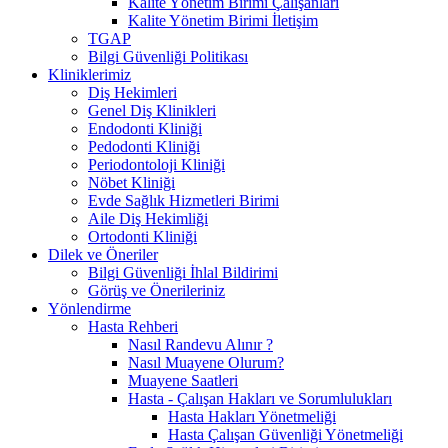
Kalite Yönetim Birimi Çalışanları
Kalite Yönetim Birimi İletişim
TGAP
Bilgi Güvenliği Politikası
Kliniklerimiz
Diş Hekimleri
Genel Diş Klinikleri
Endodonti Kliniği
Pedodonti Kliniği
Periodontoloji Kliniği
Nöbet Kliniği
Evde Sağlık Hizmetleri Birimi
Aile Diş Hekimliği
Ortodonti Kliniği
Dilek ve Öneriler
Bilgi Güvenliği İhlal Bildirimi
Görüş ve Önerileriniz
Yönlendirme
Hasta Rehberi
Nasıl Randevu Alınır ?
Nasıl Muayene Olurum?
Muayene Saatleri
Hasta - Çalışan Hakları ve Sorumlulukları
Hasta Hakları Yönetmeliği
Hasta Çalışan Güvenliği Yönetmeliği