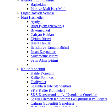
Merkezimiz Yönetimi
Başhekim
İdari ve Mali İşler Müd.
Organizasyon Şeması
İdari Hizmetler
Ayniyat
Bilgi İşlem (Network)
Biyomedikal
Çalışan Hakları
Eğitim Birimi
Hasta Hakları
İletişim ve Tanıtım Birimi
İnsan Kaynakları
Mutemetlik Birimi
Satın Alma Birimi
Kalite Yönetimi
Kalite Yönetim
Kalite Politikası
Faaliyetler
Sağlıkta Kalite Standartları
SKS Kalite Komiteleri
SKS Kapsamındaki İyi Uygulama Örnekleri
Sağlık Hizmeti Kalitesinin Geliştirilmesi ve Değer
Çalışan Güvenliği Genelgesi