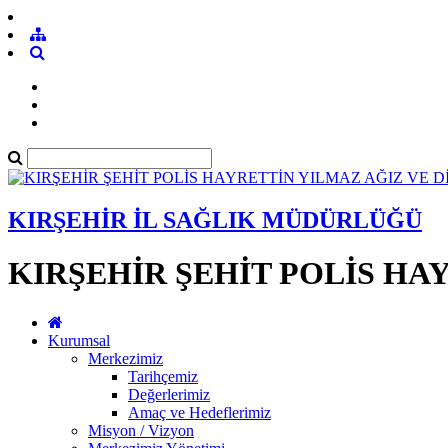
KIRŞEHİR İL SAĞLIK MÜDÜRLÜĞÜ
KIRŞEHİR ŞEHİT POLİS HA
Kurumsal
Merkezimiz
Tarihçemiz
Değerlerimiz
Amaç ve Hedeflerimiz
Misyon / Vizyon