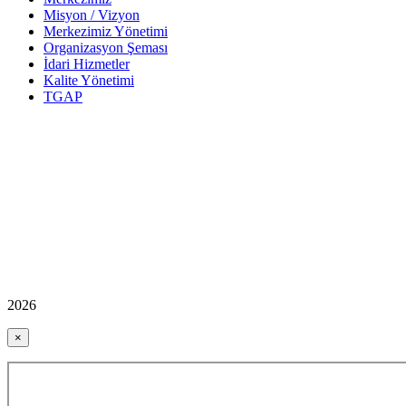
Misyon / Vizyon
Merkezimiz Yönetimi
Organizasyon Şeması
İdari Hizmetler
Kalite Yönetimi
TGAP
2026
×